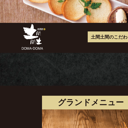
く
つ
ろ
土間土間のこだわ
ぎ
空
間
居
酒
家
土
間
土
間
グランドメニュー